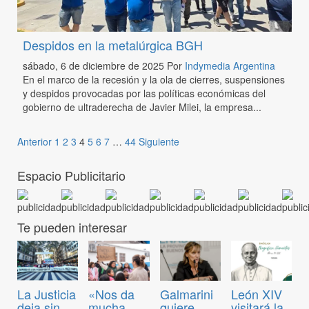
Despidos en la metalúrgica BGH
sábado, 6 de diciembre de 2025
Por
Indymedia Argentina
En el marco de la recesión y la ola de cierres, suspensiones
y despidos provocadas por las políticas económicas del
gobierno de ultraderecha de Javier Milei, la empresa...
Anterior
1
2
3
4
5
6
7
…
44
Siguiente
Espacio Publicitario
Te pueden interesar
La Justicia
«Nos da
Galmarini
León XIV
deja sin
mucha
quiere
visitará la