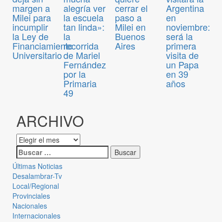
margen a
alegría ver
cerrar el
Argentina
Milei para
la escuela
paso a
en
incumplir
tan linda»:
Milei en
noviembre:
la Ley de
la
Buenos
será la
Financiamiento
recorrida
Aires
primera
Universitario
de Mariel
visita de
Fernández
un Papa
por la
en 39
Primaria
años
49
ARCHIVO
Últimas Noticias
Desalambrar-Tv
Local/Regional
Provinciales
Nacionales
Internacionales